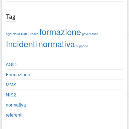
Tag
formazione
agid
cloud
Data Breach
governance
Incidenti
normativa
supporto
AGID
Formazione
MMS
NIS2
normativa
referenti