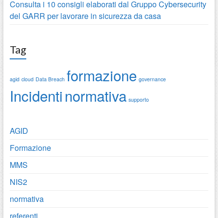
Consulta i 10 consigli elaborati dal Gruppo Cybersecurity
del GARR per lavorare in sicurezza da casa
Tag
formazione
agid
cloud
Data Breach
governance
Incidenti
normativa
supporto
AGID
Formazione
MMS
NIS2
normativa
referenti