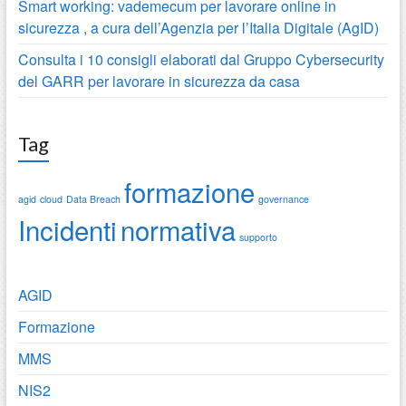
Smart working: vademecum per lavorare online in
sicurezza , a cura dell’Agenzia per l’Italia Digitale (AgID)
Consulta i 10 consigli elaborati dal Gruppo Cybersecurity
del GARR per lavorare in sicurezza da casa
Tag
formazione
agid
cloud
Data Breach
governance
Incidenti
normativa
supporto
AGID
Formazione
MMS
NIS2